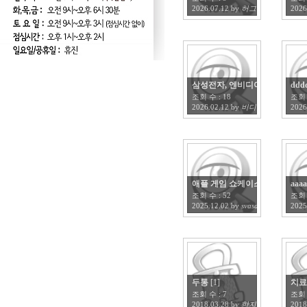
2026.07.12
by
허그
2026
삼성전자, 엔비디아에 '세계 최초
ddd
조회 수 :
18
조회 
2026.02.12
by
비디아
2026
애플 게임 쇼케이스' 국내 첫 
aaaa
조회 수 :
52
조회 
2025.12.02
by
svasa
2025
두통
[1]
치료
조회 수 :
7
조회 
2018.03.28
by
한지현
2018