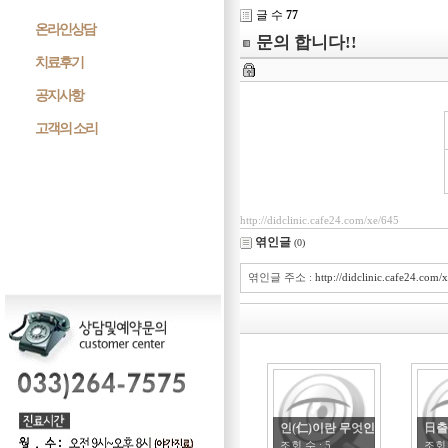
글 수
77
온라인상담
문의 합니다!!
치료후기
공지사항
고객의 소리
http://didclinic.cafe24.com/xe/645
엮인글
(0)
엮인글 주소 :
http://didclinic.cafe24.com/
인(仁)이란 무엇인가?
日출
조회 수 :
5
조회 